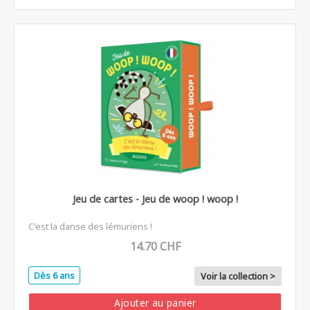
Jeu de cartes - Jeu de woop ! woop !
C'est la danse des lémuriens !
14.70 CHF
Dès 6 ans
Voir la collection >
Ajouter au panier