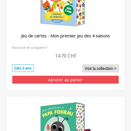
Jeu de cartes - Mon premier jeu des 4 saisons
Associe et coopere !
14.70 CHF
Dès 3 ans
Voir la collection >
Ajouter au panier