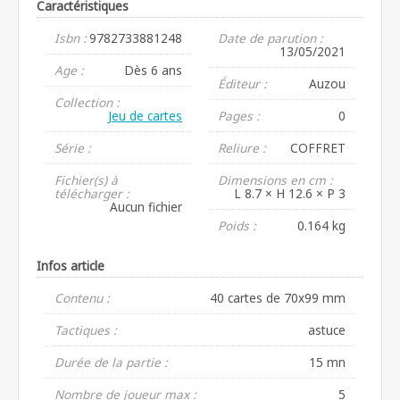
Caractéristiques
Isbn :
9782733881248
Date de parution :
13/05/2021
Age :
Dès 6 ans
Éditeur :
Auzou
Collection :
Jeu de cartes
Pages :
0
Série :
Reliure :
COFFRET
Fichier(s) à
Dimensions en cm :
télécharger :
L 8.7 × H 12.6 × P 3
Aucun fichier
Poids :
0.164 kg
Infos article
Contenu :
40 cartes de 70x99 mm
Tactiques :
astuce
Durée de la partie :
15 mn
Nombre de joueur max :
5