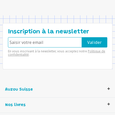
Inscription à la newsletter
En vous inscrivant à la newsletter, vous acceptez notre
Politique de
confidentialité
.
Auzou Suisse
Qui sommes-nous ?
Nos livres
Notre histoire
Nos valeurs
Auzou Suisse