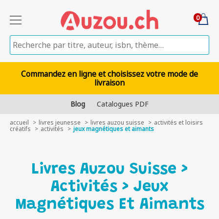
0
Commandez en ligne et choisissez votre mode de
livraison
Blog
Catalogues PDF
accueil
livres jeunesse
livres auzou suisse
activités et loisirs
créatifs
activités
jeux magnétiques et aimants
Livres Auzou Suisse >
Activités > Jeux
Magnétiques Et Aimants