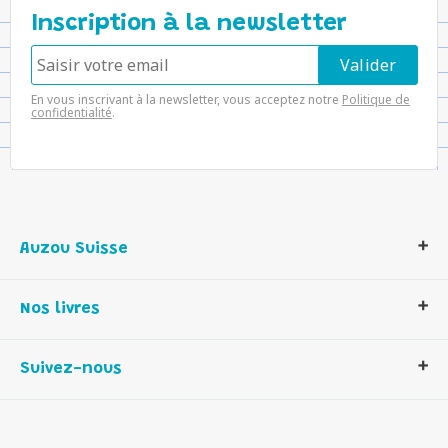
Inscription à la newsletter
En vous inscrivant à la newsletter, vous acceptez notre
Politique de
confidentialité
.
Auzou Suisse
Qui sommes-nous ?
Nos livres
Notre histoire
Nos valeurs
Auzou Suisse
Suivez-nous
Contactez-nous
Livres enfants
Romans et bd
Activités et loisirs créatifs