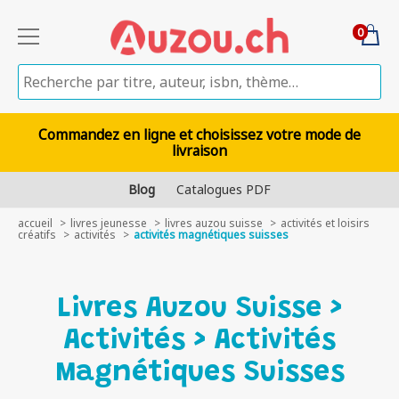
0
Commandez en ligne et choisissez votre mode de
livraison
Blog
Catalogues PDF
accueil
livres jeunesse
livres auzou suisse
activités et loisirs
créatifs
activités
activités magnétiques suisses
Livres Auzou Suisse >
Activités > Activités
Magnétiques Suisses