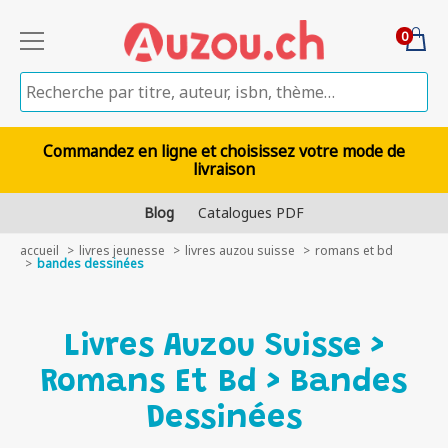
0
Commandez en ligne et choisissez votre mode de
livraison
Blog
Catalogues PDF
accueil
livres jeunesse
livres auzou suisse
romans et bd
bandes dessinées
Livres Auzou Suisse >
Romans Et Bd > Bandes
Dessinées