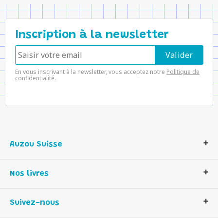
Inscription à la newsletter
En vous inscrivant à la newsletter, vous acceptez notre
Politique de
confidentialité
.
Auzou Suisse
Qui sommes-nous ?
Nos livres
Notre histoire
Nos valeurs
Auzou Suisse
Suivez-nous
Contactez-nous
Livres enfants