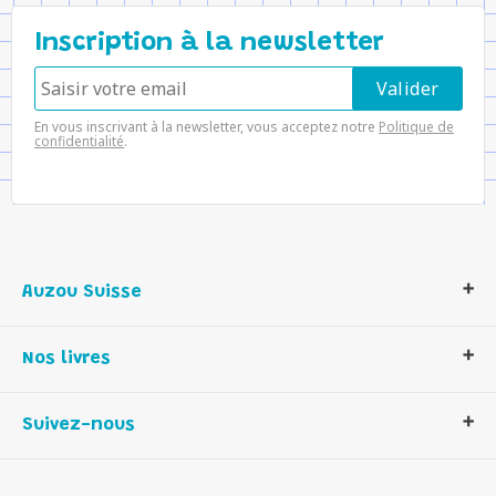
Inscription à la newsletter
En vous inscrivant à la newsletter, vous acceptez notre
Politique de
confidentialité
.
Auzou Suisse
Qui sommes-nous ?
Nos livres
Notre histoire
Nos valeurs
Auzou Suisse
Suivez-nous
Contactez-nous
Livres enfants
Romans et bd