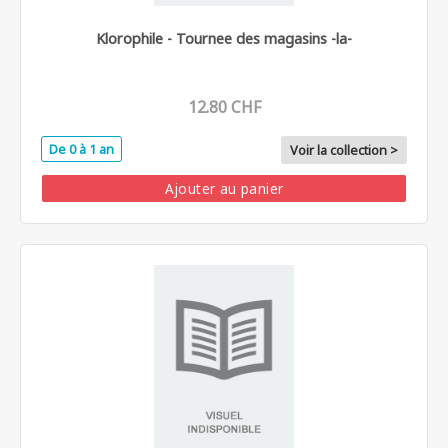
Klorophile - Tournee des magasins -la-
12.80 CHF
De 0 à 1 an
Voir la collection >
Ajouter au panier