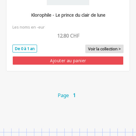
Klorophile - Le prince du clair de lune
Les noms en -eur
12.80 CHF
De 0 à 1 an
Voir la collection >
Ajouter au panier
Page
1