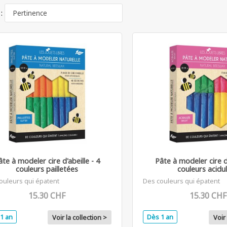
 :
âte à modeler cire d'abeille - 4
Pâte à modeler cire d'
couleurs pailletées
couleurs acidu
ouleurs qui épatent
Des couleurs qui épatent
15.30 CHF
15.30 CHF
1 an
Dès 1 an
Voir la collection >
Voir 