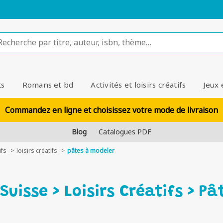
ts
Romans et bd
Activités et loisirs créatifs
Jeux 
Commandez en ligne et choisissez votre mode de livraison
Blog
Catalogues PDF
ifs
loisirs créatifs
pâtes à modeler
Suisse > Loisirs Créatifs > P