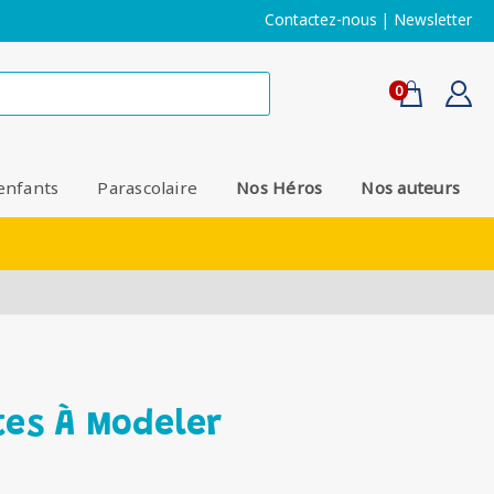
Contactez-nous
|
Newsletter
0
enfants
Parascolaire
Nos Héros
Nos auteurs
âtes À Modeler