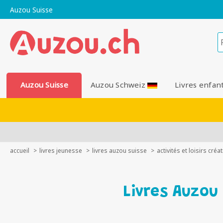
Auzou Suisse
Auzou Suisse
Auzou Schweiz
Livres enfan
accueil
livres jeunesse
livres auzou suisse
activités et loisirs créat
Livres Auzou 