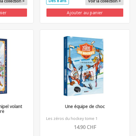
Dès 8 ans
la collection >
Voir la collection >
nier
Ajouter au panier
hipel volant
Une équipe de choc
ure
Les zéros du hockey tome 1
14.90 CHF