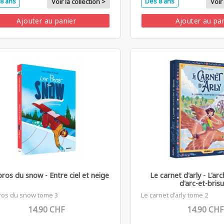
8 ans
Dès 8 ans
Voir la collection >
Voir 
Ajouter au panier
Ajouter au pa
pros du snow - Entre ciel et neige
Le carnet d'arly - L'arc
d'arc-et-bris
ros du snow tome 3
Le carnet d'arly tome 2
14.90 CHF
14.90 CHF