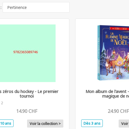
 :
s zéros du hockey - Le premier
Mon album de l'avent 
tournoi
magique de n
 2
14.90 CHF
24.90 CHF
10 ans
Dès 3 ans
Voir la collection >
Voir 