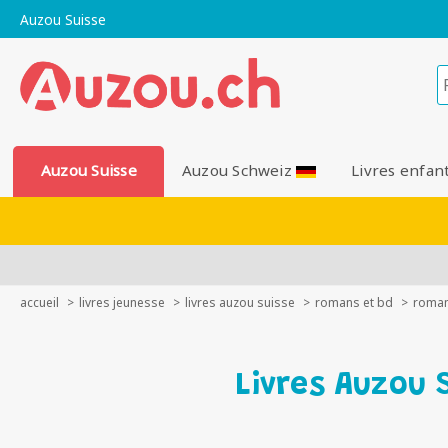
Auzou Suisse
Auzou Suisse
Auzou Schweiz
Livres enfan
accueil
livres jeunesse
livres auzou suisse
romans et bd
roman
Livres Auzou 