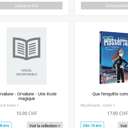
Indisponible
Indisponibl
rvalune - Orvalune - Une école
Que l'enquête com
magique
une tome 1
Mystériane - tome 1
10.90 CHF
17.90 CHF
8 ans
Dès 10 ans
Voir la collection >
Voir 