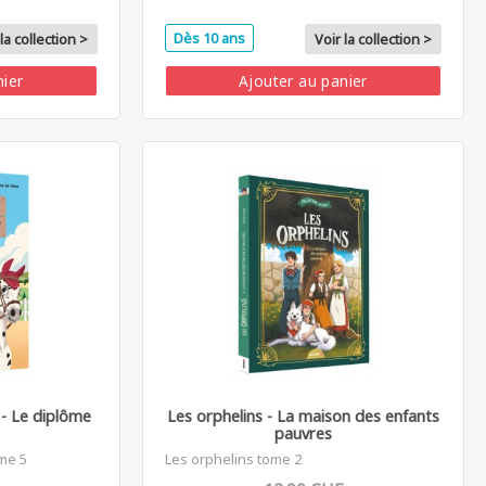
Dès 10 ans
la collection >
Voir la collection >
nier
Ajouter au panier
 - Le diplôme
Les orphelins - La maison des enfants
pauvres
me 5
Les orphelins tome 2