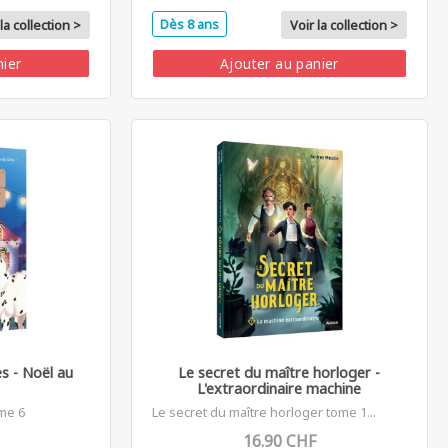
Dès 8 ans
la collection >
Voir la collection >
nier
Ajouter au panier
s - Noël au
Le secret du maître horloger -
L'extraordinaire machine
me 6
Le secret du maître horloger tome 1...
16.90 CHF