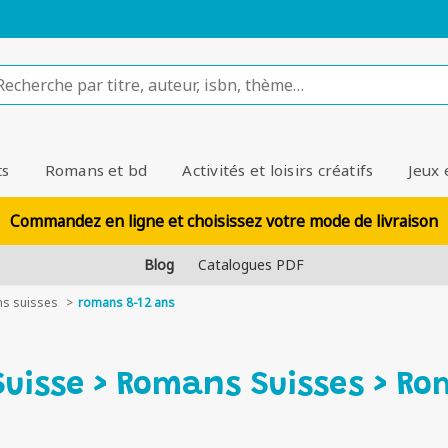
ts
Romans et bd
Activités et loisirs créatifs
Jeux 
Commandez en ligne et choisissez votre mode de livraison
Blog
Catalogues PDF
s suisses
romans 8-12 ans
Suisse > Romans Suisses > R