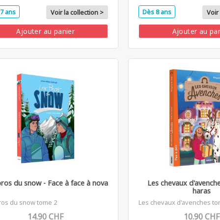
7 ans
Dès 8 ans
Voir la collection >
Voir 
Ajouter au panier
Ajouter au pa
pros du snow - Face à face à nova
Les chevaux d'avenche
haras
ros du snow tome 2
Les chevaux d'avenches to
14.90 CHF
10.90 CHF