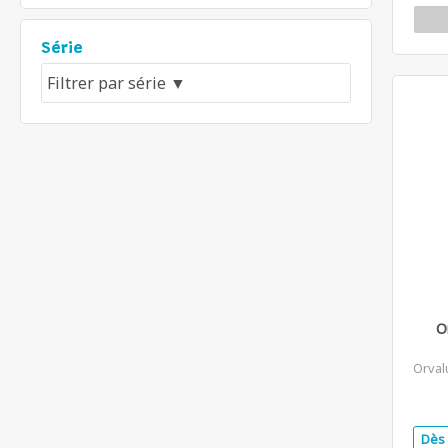
Série
O
Orval
Dès 