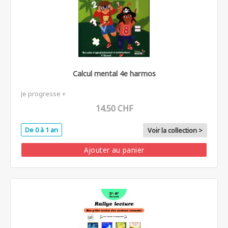
Calcul mental 4e harmos
Je progresse +
14.50 CHF
De 0 à 1 an
Voir la collection >
Ajouter au panier