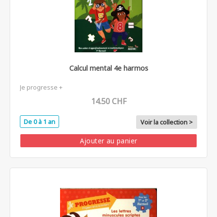
Calcul mental 4e harmos
Je progresse +
14.50 CHF
De 0 à 1 an
Voir la collection >
Ajouter au panier