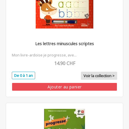
Les lettres minuscules scriptes
Mon livre-ardoise je progresse, ave...
14.90 CHF
De 0 à 1 an
Voir la collection >
Ajouter au panier