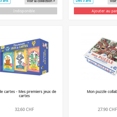
3 ans
Dès 3 ans
Voir la collection >
Voir 
Indisponible
Ajouter au pa
de cartes - Mes premiers jeux de
Mon puzzle collab
cartes
32.60 CHF
27.90 CHF