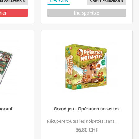
Dès 3 ans
la collection >
Voir la collection >
nier
Indisponible
oratif
Grand jeu - Opération noisettes
Récupère toutes les noisettes, sans...
36.80 CHF