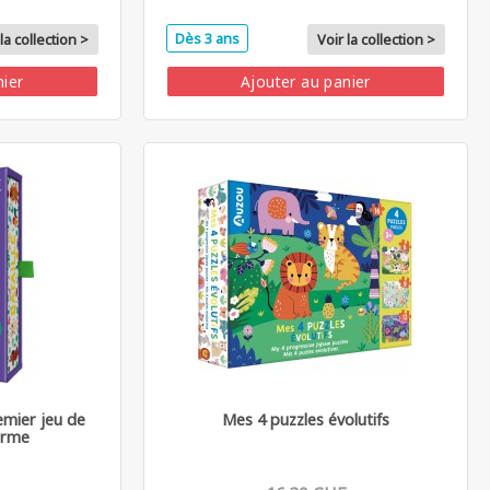
Dès 3 ans
la collection >
Voir la collection >
nier
Ajouter au panier
emier jeu de
Mes 4 puzzles évolutifs
ferme