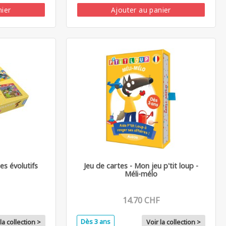
nier
Ajouter au panier
es évolutifs
Jeu de cartes - Mon jeu p'tit loup -
Méli-mélo
14.70 CHF
Dès 3 ans
la collection >
Voir la collection >