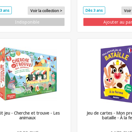
3 ans
Dès 3 ans
Voir la collection >
Voir 
Indisponible
Ajouter au pa
tit jeu - Cherche et trouve - Les
Jeu de cartes - Mon pr
animaux
bataille - À la 