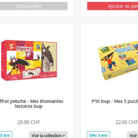
Indisponible
Ajouter au pa
ffret peluche - Mes étonnantes
P'tit loup - Mes 5 puzzl
histoires loup
29.90 CHF
22.00 CHF
3 ans
Dès 3 ans
Voir la collection >
Voir 