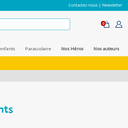
Contactez-nous
|
Newsletter
0
enfants
Parascolaire
Nos Héros
Nos auteurs
nts