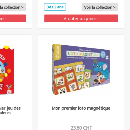
Dès 3 ans
la collection >
Voir la collection >
nier
Ajouter au panier
ier jeu des
Mon premier loto magnétique
uleurs
23.60 CHF