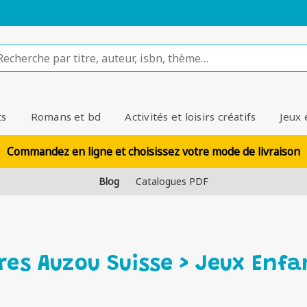
ts
Romans et bd
Activités et loisirs créatifs
Jeux 
Commandez en ligne et choisissez votre mode de livraison
Blog
Catalogues PDF
vres Auzou Suisse > Jeux Enfa