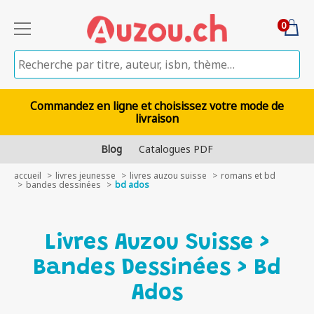
0
Commandez en ligne et choisissez votre mode de
livraison
Blog
Catalogues PDF
accueil
livres jeunesse
livres auzou suisse
romans et bd
bandes dessinées
bd ados
Livres Auzou Suisse >
Bandes Dessinées > Bd
Ados