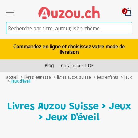
0
Commandez en ligne et choisissez votre mode de
livraison
Blog
Catalogues PDF
accueil
livres jeunesse
livres auzou suisse
jeux enfants
jeux
jeux d'éveil
Livres Auzou Suisse > Jeux
> Jeux D'éveil