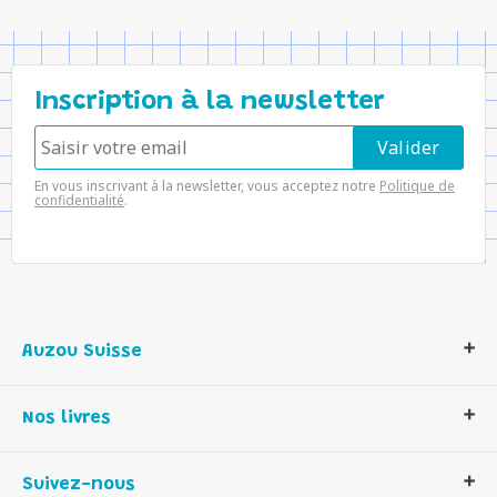
Inscription à la newsletter
En vous inscrivant à la newsletter, vous acceptez notre
Politique de
confidentialité
.
Auzou Suisse
Qui sommes-nous ?
Nos livres
Notre histoire
Nos valeurs
Auzou Suisse
Suivez-nous
Contactez-nous
Livres enfants