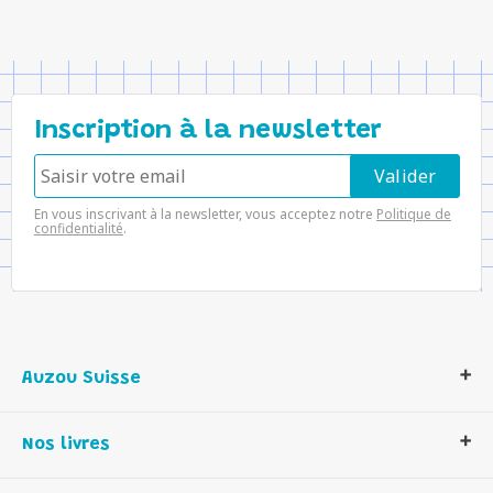
Inscription à la newsletter
En vous inscrivant à la newsletter, vous acceptez notre
Politique de
confidentialité
.
Auzou Suisse
Qui sommes-nous ?
Nos livres
Notre histoire
Nos valeurs
Auzou Suisse