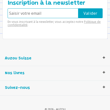
Inscription à la newsletter
En vous inscrivant à la newsletter, vous acceptez notre
Politique de
confidentialité
.
Auzou Suisse
Qui sommes-nous ?
Nos livres
Notre histoire
Nos valeurs
Auzou Suisse
Suivez-nous
Contactez-nous
Livres enfants
Romans et bd
Activités et loisirs créatifs
© 2026 - AUZOU