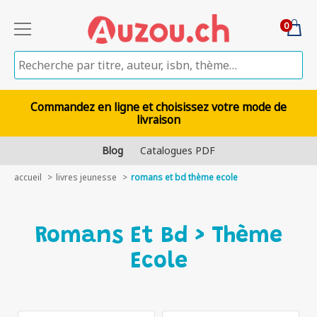
0
Commandez en ligne et choisissez votre mode de
livraison
Blog
Catalogues PDF
accueil
livres jeunesse
romans et bd thème ecole
Romans Et Bd > Thème
Ecole