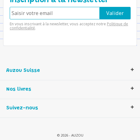
Inscription à la newsletter
En vous inscrivant à la newsletter, vous acceptez notre
Politique de
confidentialité
.
Auzou Suisse
Qui sommes-nous ?
Nos livres
Notre histoire
Nos valeurs
Auzou Suisse
Suivez-nous
Contactez-nous
Livres enfants
Romans et bd
Activités et loisirs créatifs
© 2026 - AUZOU
Jeux enfants