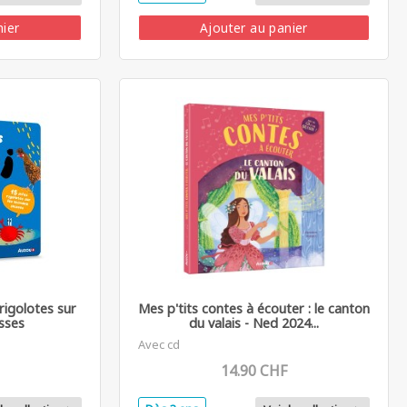
nier
Ajouter au panier
 rigolotes sur
Mes p'tits contes à écouter : le canton
sses
du valais - Ned 2024...
Avec cd
14.90 CHF