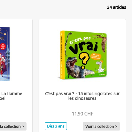
34 articles
- La flamme
C'est pas vrai ? - 15 infos rigolotes sur
oël
les dinosaures
11.90 CHF
Dès 3 ans
la collection >
Voir la collection >