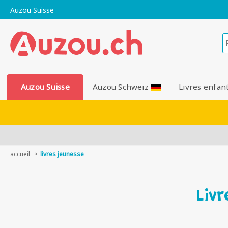
Auzou Suisse
Auzou Suisse
Auzou Schweiz
Livres enfan
accueil
livres jeunesse
Livr