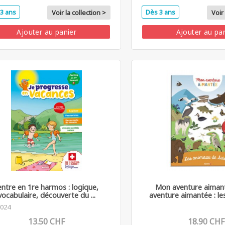
3 ans
Dès 3 ans
Voir la collection >
Voir 
Ajouter au panier
Ajouter au pa
'entre en 1re harmos : logique,
Mon aventure aiman
vocabulaire, découverte du ...
aventure aimantée : les
2024
13.50 CHF
18.90 CHF