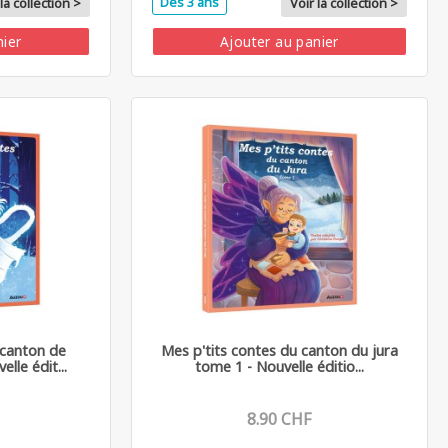
Dès 3 ans
la collection >
Voir la collection >
nier
Ajouter au panier
 canton de
Mes p'tits contes du canton du jura
lle édit...
tome 1 - Nouvelle éditio...
8.90 CHF