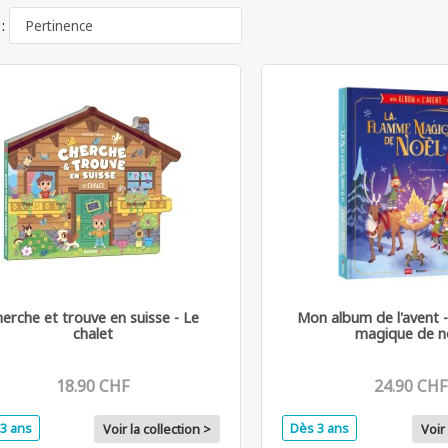
 :
erche et trouve en suisse - Le
Mon album de l'avent 
chalet
magique de n
18.90 CHF
24.90 CHF
3 ans
Dès 3 ans
Voir la collection >
Voir 