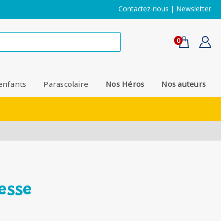
Contactez-nous
|
Newsletter
0
enfants
Parascolaire
Nos Héros
Nos auteurs
nesse