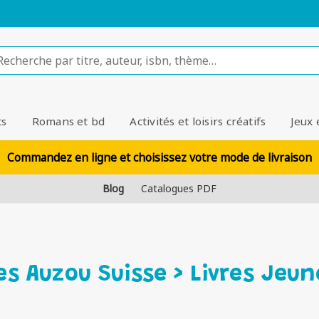
ts
Romans et bd
Activités et loisirs créatifs
Jeux 
Commandez en ligne et choisissez votre mode de livraison
Blog
Catalogues PDF
es Auzou Suisse > Livres Jeu