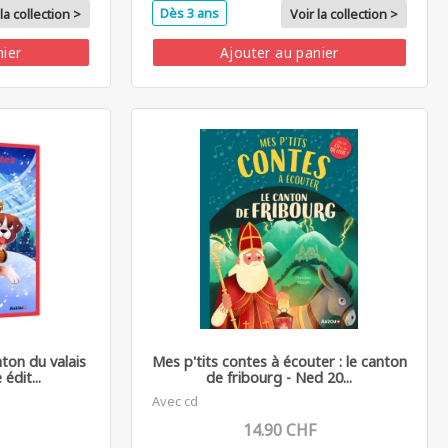
Dès 3 ans
la collection >
Voir la collection >
nier
Ajouter au panier
ton du valais
Mes p'tits contes à écouter : le canton
édit...
de fribourg - Ned 20...
Avec cd
14.90 CHF