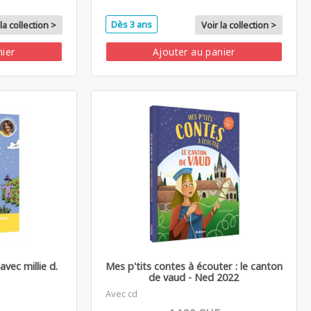
Dès 3 ans
la collection >
Voir la collection >
nier
Ajouter au panier
avec millie d.
Mes p'tits contes à écouter : le canton
de vaud - Ned 2022
Avec cd