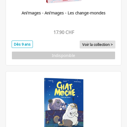
Ani'mages - Ani'mages - Les change-mondes
17.90 CHF
Dès 9 ans
Voir la collection >
Indisponible