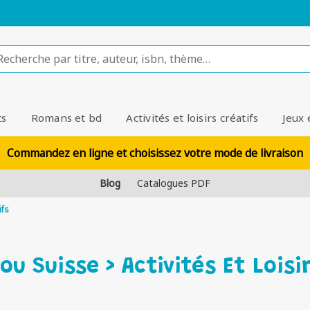
ts
Romans et bd
Activités et loisirs créatifs
Jeux 
Commandez en ligne et choisissez votre mode de livraison
Blog
Catalogues PDF
ifs
ou Suisse > Activités Et Loisi