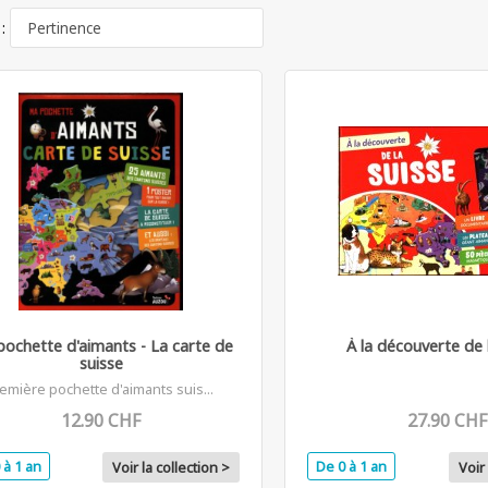
 :
ochette d'aimants - La carte de
À la découverte de 
suisse
emière pochette d'aimants suis...
12.90 CHF
27.90 CHF
 à 1 an
De 0 à 1 an
Voir la collection >
Voir 