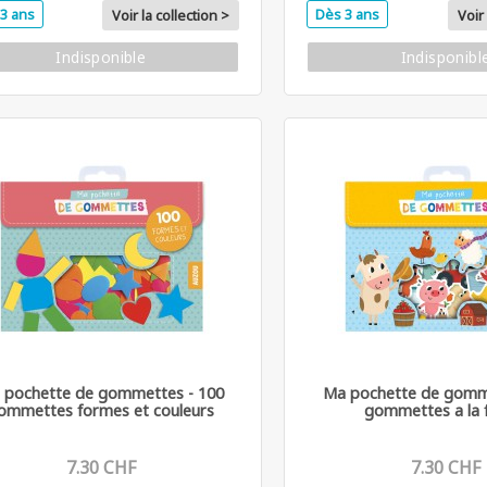
3 ans
Dès 3 ans
Voir la collection >
Voir 
Indisponible
Indisponibl
 pochette de gommettes - 100
Ma pochette de gomme
ommettes formes et couleurs
gommettes a la 
7.30 CHF
7.30 CHF