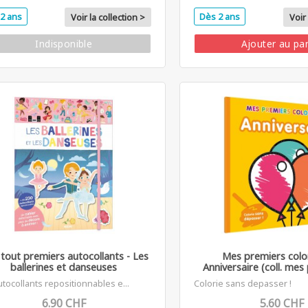
2 ans
Dès 2 ans
Voir la collection >
Voir 
Indisponible
Ajouter au pa
tout premiers autocollants - Les
Mes premiers colo
ballerines et danseuses
Anniversaire (coll. mes 
utocollants repositionnables e...
Colorie sans depasser !
6.90 CHF
5.60 CHF