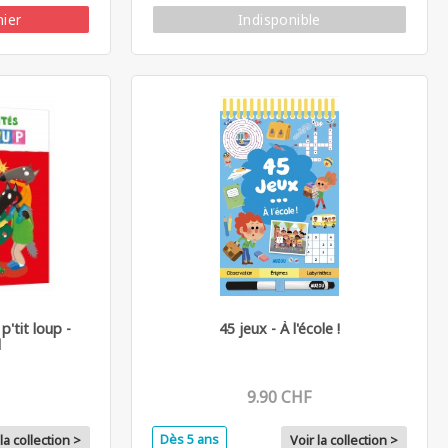
nier
Indisponible
p'tit loup -
45 jeux - À l'école !
l
9.90 CHF
Dès 5 ans
la collection >
Voir la collection >