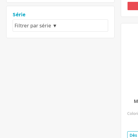
Série
Me
Color
Dès 