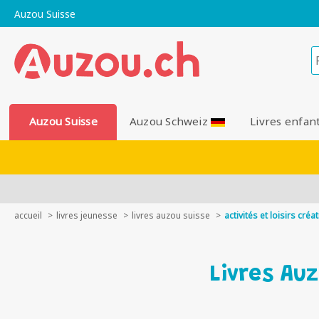
Auzou Suisse
Auzou Suisse
Auzou Schweiz
Livres enfan
accueil
livres jeunesse
livres auzou suisse
activités et loisirs créat
Livres Auz