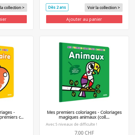
Dès 2 ans
la collection >
Voir la collection >
nier
Ajouter au panier
riages -
Mes premiers coloriages - Coloriages
premiers c...
magiques animaux (coll....
Avec 5 niveaux de difficulte !
7.00 CHF