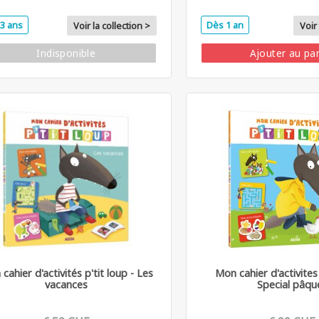
3 ans
Dès 1 an
Voir la collection >
Voir 
Indisponible
Ajouter au pa
cahier d'activités p'tit loup - Les
Mon cahier d'activites 
vacances
Special pâqu