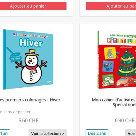
Ajouter au panier
Ajouter au pa
s premiers coloriages - Hiver
Mon cahier d'activites 
Special noe
ie sans depasser !
5.60 CHF
6.90 CHF
1 an
Dès 2 ans
Voir la collection >
Voir 