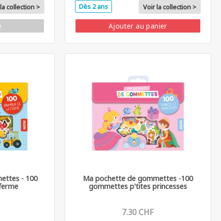
Dès 2 ans
la collection >
Voir la collection >
e
Ajouter au panier
ttes - 100
Ma pochette de gommettes -100
ferme
gommettes p'tites princesses
7.30 CHF