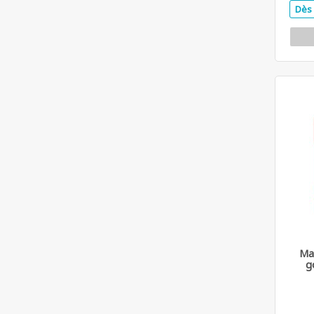
Dès 
Ma
g