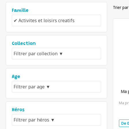
Trier par
Famille
Collection
Age
Ma p
Ma pr
Héros
De 0