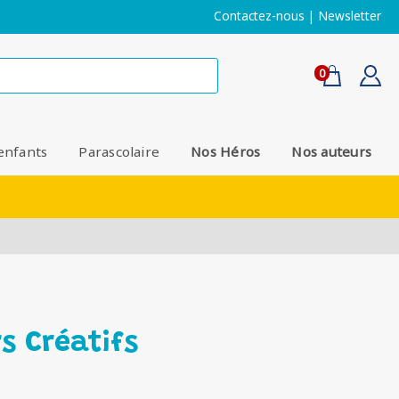
Contactez-nous
|
Newsletter
0
enfants
Parascolaire
Nos Héros
Nos auteurs
rs Créatifs