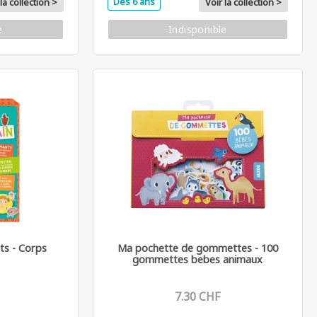
Dès 6 ans
la collection >
Voir la collection >
e
Indisponible
ts - Corps
Ma pochette de gommettes - 100
gommettes bebes animaux
7.30 CHF