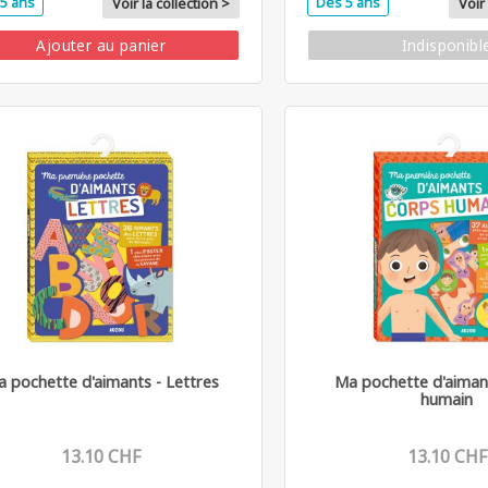
5 ans
Dès 5 ans
Voir la collection >
Voir 
Ajouter au panier
Indisponibl
 pochette d'aimants - Lettres
Ma pochette d'aiman
humain
13.10 CHF
13.10 CHF