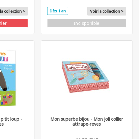
Dès 1 an
la collection >
Voir la collection >
nier
Indisponible
p'tit loup -
Mon superbe bijou - Mon joli collier
es
attrape-reves