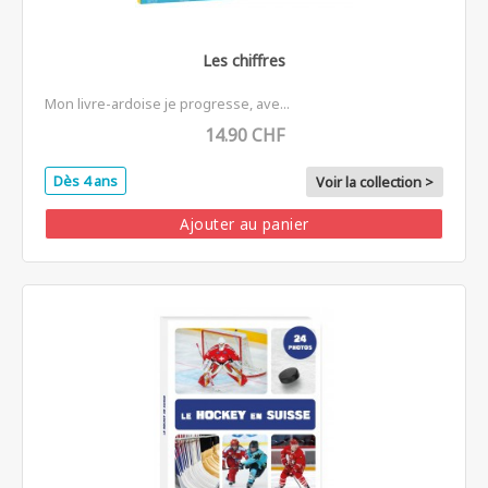
Les chiffres
Mon livre-ardoise je progresse, ave...
14.90 CHF
Dès 4 ans
Voir la collection >
Ajouter au panier