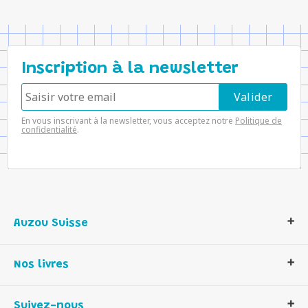
Inscription à la newsletter
En vous inscrivant à la newsletter, vous acceptez notre
Politique de
confidentialité
.
Auzou Suisse
Qui sommes-nous ?
Nos livres
Notre histoire
Nos valeurs
Auzou Suisse
Suivez-nous