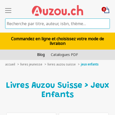
0
Commandez en ligne et choisissez votre mode de
livraison
Blog
Catalogues PDF
accueil
livres jeunesse
livres auzou suisse
jeux enfants
Livres Auzou Suisse > Jeux
Enfants