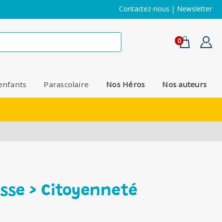
Contactez-nous
|
Newsletter
0
enfants
Parascolaire
Nos Héros
Nos auteurs
isse > Citoyenneté