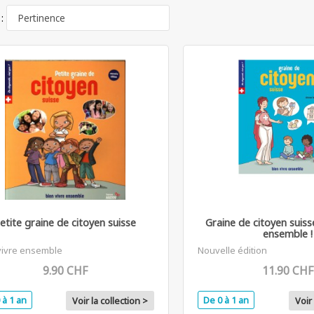
 :
etite graine de citoyen suisse
Graine de citoyen suisse
ensemble !
vivre ensemble
Nouvelle édition
9.90 CHF
11.90 CHF
 à 1 an
De 0 à 1 an
Voir la collection >
Voir 