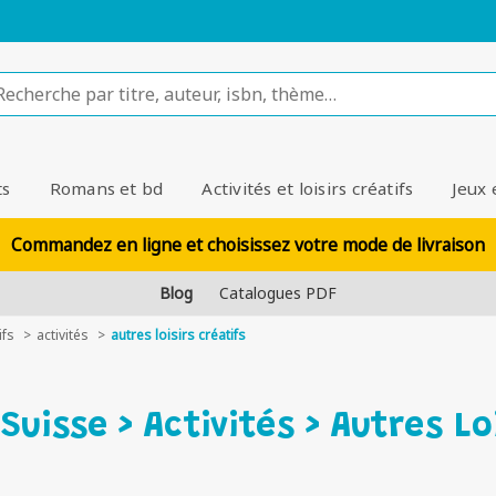
ts
Romans et bd
Activités et loisirs créatifs
Jeux 
Commandez en ligne et choisissez votre mode de livraison
Blog
Catalogues PDF
ifs
activités
autres loisirs créatifs
Suisse > Activités > Autres Lo