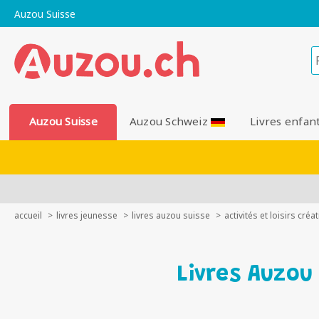
Auzou Suisse
Auzou Suisse
Auzou Schweiz
Livres enfan
accueil
livres jeunesse
livres auzou suisse
activités et loisirs créat
Livres Auzou 