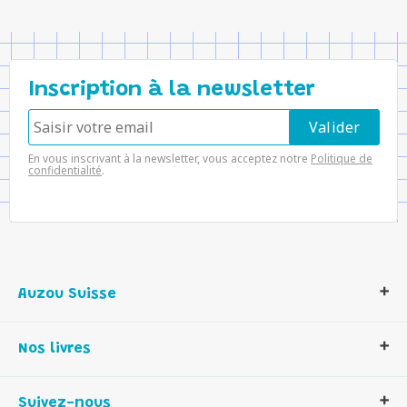
Inscription à la newsletter
En vous inscrivant à la newsletter, vous acceptez notre
Politique de
confidentialité
.
Auzou Suisse
Qui sommes-nous ?
Nos livres
Notre histoire
Nos valeurs
Auzou Suisse
Suivez-nous