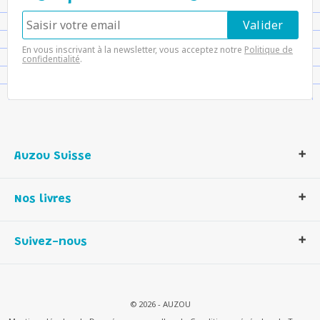
En vous inscrivant à la newsletter, vous acceptez notre
Politique de
confidentialité
.
Auzou Suisse
Qui sommes-nous ?
Nos livres
Notre histoire
Nos valeurs
Auzou Suisse
Suivez-nous
Contactez-nous
Livres enfants
Romans et bd
Activités et loisirs créatifs
© 2026 - AUZOU
Jeux enfants