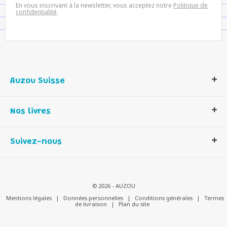
En vous inscrivant à la newsletter, vous acceptez notre
Politique de
confidentialité
.
Auzou Suisse
Qui sommes-nous ?
Nos livres
Notre histoire
Nos valeurs
Auzou Suisse
Suivez-nous
Contactez-nous
Livres enfants
Romans et bd
Activités et loisirs créatifs
© 2026 - AUZOU
Jeux enfants
Mentions légales
|
Données personnelles
|
Conditions générales
|
Termes
de livraison
|
Plan du site
Parascolaire