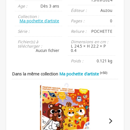
Age :
Dès 3 ans
Éditeur :
Auzou
Collection :
Ma pochette d'artiste
Pages :
0
Série :
Reliure :
POCHETTE
Fichier(s) à
Dimensions en cm :
télécharger :
L 24.5 × H 22.2 × P
Aucun fichier
0.4
Poids :
0.121 kg
(+50)
Dans la même collection
Ma pochette d'artiste