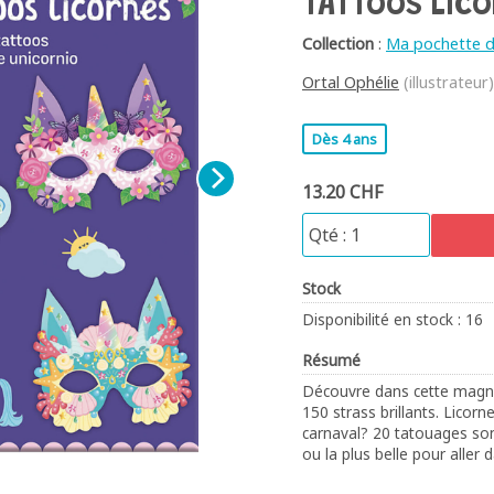
TATTOOS LICO
Collection
:
Ma pochette d'
Ortal Ophélie
(illustrateur)
Dès 4 ans
13.20 CHF
Stock
Disponibilité en stock : 16
Résumé
Découvre dans cette magni
150 strass brillants. Licorne
carnaval? 20 tatouages son
ou la plus belle pour aller 