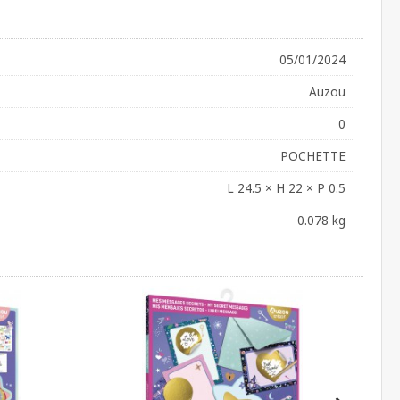
05/01/2024
Auzou
0
POCHETTE
L 24.5 × H 22 × P 0.5
0.078 kg