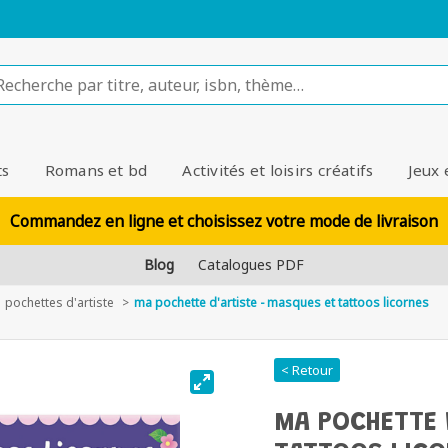
ts
Romans et bd
Activités et loisirs créatifs
Jeux 
Commandez en ligne et choisissez votre mode de livraison
Blog
Catalogues PDF
pochettes d'artiste
ma pochette d'artiste - masques et tattoos licornes
< Retour
MA POCHETTE 