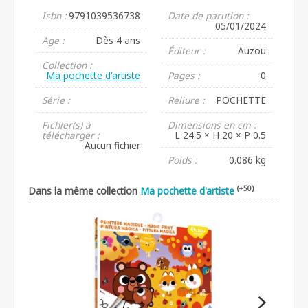
Isbn :
9791039536738
Date de parution :
05/01/2024
Age :
Dès 4 ans
Éditeur :
Auzou
Collection :
Ma pochette d'artiste
Pages :
0
Série :
Reliure :
POCHETTE
Fichier(s) à
Dimensions en cm :
télécharger :
L 24.5 × H 20 × P 0.5
Aucun fichier
Poids :
0.086 kg
(+50)
Dans la même collection
Ma pochette d'artiste