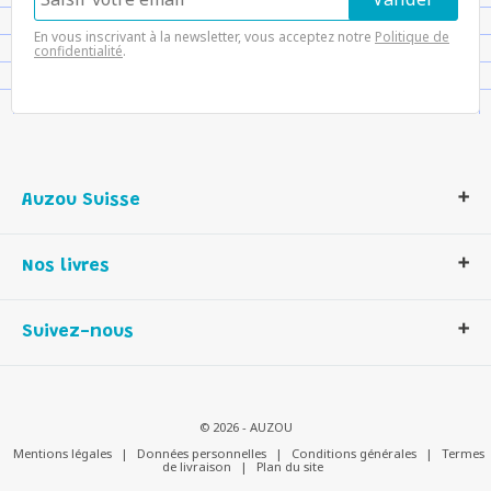
En vous inscrivant à la newsletter, vous acceptez notre
Politique de
confidentialité
.
Auzou Suisse
Qui sommes-nous ?
Nos livres
Notre histoire
Nos valeurs
Auzou Suisse
Suivez-nous
Contactez-nous
Livres enfants
Romans et bd
Activités et loisirs créatifs
© 2026 - AUZOU
Jeux enfants
Mentions légales
|
Données personnelles
|
Conditions générales
|
Termes
de livraison
|
Plan du site
Parascolaire