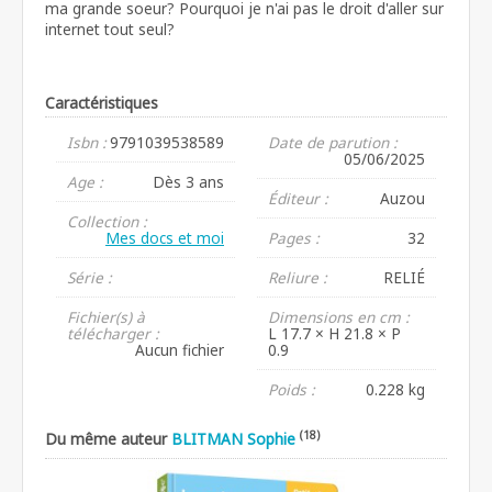
ma grande soeur? Pourquoi je n'ai pas le droit d'aller sur
internet tout seul?
Caractéristiques
Isbn :
9791039538589
Date de parution :
05/06/2025
Age :
Dès 3 ans
Éditeur :
Auzou
Collection :
Mes docs et moi
Pages :
32
Série :
Reliure :
RELIÉ
Fichier(s) à
Dimensions en cm :
télécharger :
L 17.7 × H 21.8 × P
Aucun fichier
0.9
Poids :
0.228 kg
(18)
Du même auteur
BLITMAN Sophie