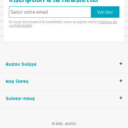
Inscription à la newsletter
En vous inscrivant à la newsletter, vous acceptez notre
Politique de
confidentialité
.
Auzou Suisse
Qui sommes-nous ?
Nos livres
Notre histoire
Nos valeurs
Auzou Suisse
Suivez-nous
Contactez-nous
Livres enfants
Romans et bd
Activités et loisirs créatifs
© 2026 - AUZOU
Jeux enfants