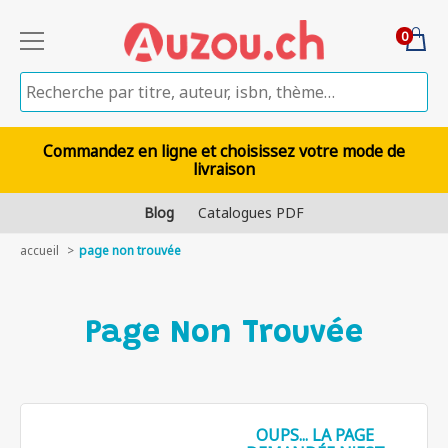
0
Commandez en ligne et choisissez votre mode de
livraison
Blog
Catalogues PDF
accueil
page non trouvée
Page Non Trouvée
OUPS... LA PAGE