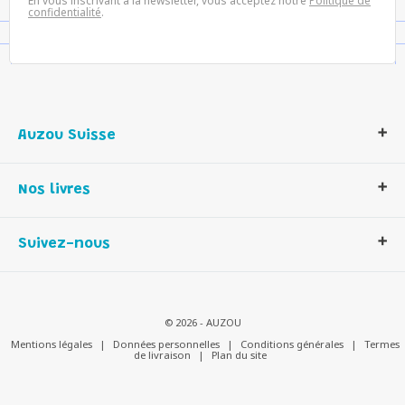
En vous inscrivant à la newsletter, vous acceptez notre
Politique de
confidentialité
.
Auzou Suisse
Qui sommes-nous ?
Nos livres
Notre histoire
Nos valeurs
Auzou Suisse
Suivez-nous
Contactez-nous
Livres enfants
Romans et bd
Activités et loisirs créatifs
© 2026 - AUZOU
Jeux enfants
Mentions légales
|
Données personnelles
|
Conditions générales
|
Termes
de livraison
|
Plan du site
Parascolaire