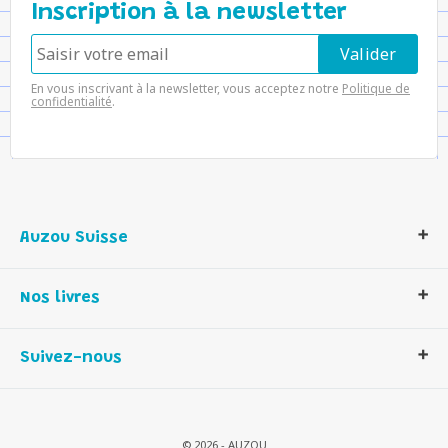
Inscription à la newsletter
En vous inscrivant à la newsletter, vous acceptez notre
Politique de
confidentialité
.
Auzou Suisse
Qui sommes-nous ?
Nos livres
Notre histoire
Nos valeurs
Auzou Suisse
Suivez-nous
Contactez-nous
Livres enfants
Romans et bd
Activités et loisirs créatifs
© 2026 - AUZOU