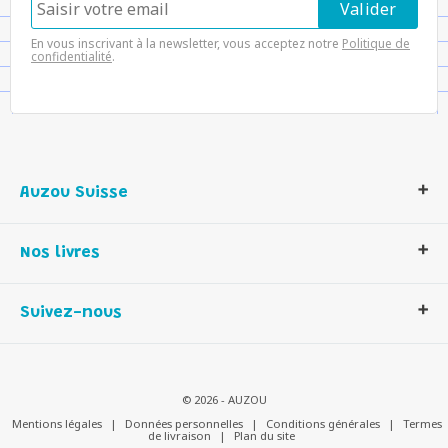
En vous inscrivant à la newsletter, vous acceptez notre
Politique de
confidentialité
.
Auzou Suisse
Qui sommes-nous ?
Nos livres
Notre histoire
Nos valeurs
Auzou Suisse
Suivez-nous
Contactez-nous
Livres enfants
Romans et bd
Activités et loisirs créatifs
© 2026 - AUZOU
Jeux enfants
Mentions légales
|
Données personnelles
|
Conditions générales
|
Termes
de livraison
|
Plan du site
Parascolaire