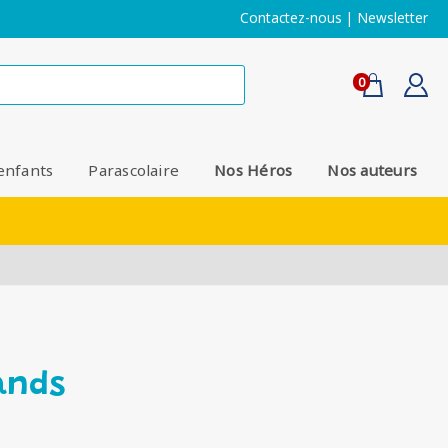
Contactez-nous
|
Newsletter
0
enfants
Parascolaire
Nos Héros
Nos auteurs
ands