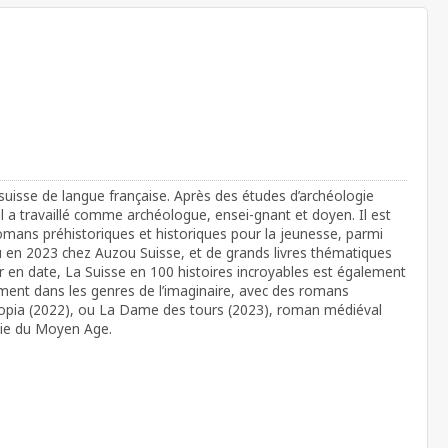
 suisse de langue française. Après des études d’archéologie
 il a travaillé comme archéologue, ensei-gnant et doyen. Il est
romans préhistoriques et historiques pour la jeunesse, parmi
ru en 2023 chez Auzou Suisse, et de grands livres thématiques
er en date, La Suisse en 100 histoires incroyables est également
lement dans les genres de l’imaginaire, avec des romans
pia (2022), ou La Dame des tours (2023), roman médiéval
tie du Moyen Age.