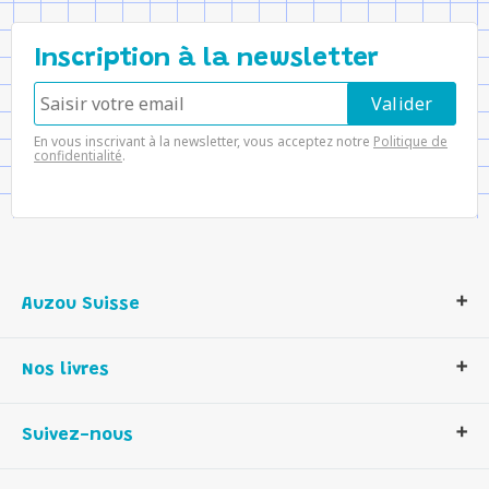
Inscription à la newsletter
En vous inscrivant à la newsletter, vous acceptez notre
Politique de
confidentialité
.
Auzou Suisse
Qui sommes-nous ?
Nos livres
Notre histoire
Nos valeurs
Auzou Suisse
Suivez-nous
Contactez-nous
Livres enfants
Romans et bd