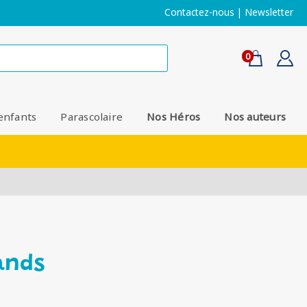
Contactez-nous
|
Newsletter
0
enfants
Parascolaire
Nos Héros
Nos auteurs
ands