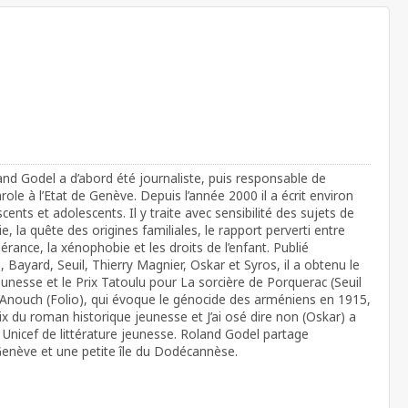
d Godel a d’abord été journaliste, puis responsable de
le à l’Etat de Genève. Depuis l’année 2000 il a écrit environ
nts et adolescents. Il y traite avec sensibilité des sujets de
 la quête des origines familiales, le rapport perverti entre
lérance, la xénophobie et les droits de l’enfant. Publié
Bayard, Seuil, Thierry Magnier, Oskar et Syros, il a obtenu le
unesse et le Prix Tatoulu pour La sorcière de Porquerac (Seuil
’Anouch (Folio), qui évoque le génocide des arméniens en 1915,
e Prix du roman historique jeunesse et J’ai osé dire non (Oskar) a
 Unicef de littérature jeunesse. Roland Godel partage
Genève et une petite île du Dodécannèse.