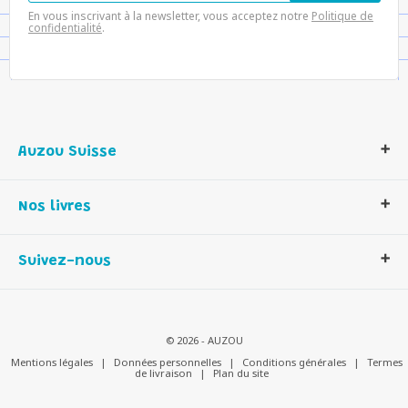
En vous inscrivant à la newsletter, vous acceptez notre
Politique de
confidentialité
.
Auzou Suisse
Qui sommes-nous ?
Nos livres
Notre histoire
Nos valeurs
Auzou Suisse
Suivez-nous
Contactez-nous
Livres enfants
Romans et bd
Activités et loisirs créatifs
© 2026 - AUZOU
Jeux enfants
Mentions légales
|
Données personnelles
|
Conditions générales
|
Termes
de livraison
|
Plan du site
Parascolaire