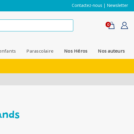
Contactez-nous
|
Newsletter
0
enfants
Parascolaire
Nos Héros
Nos auteurs
ands