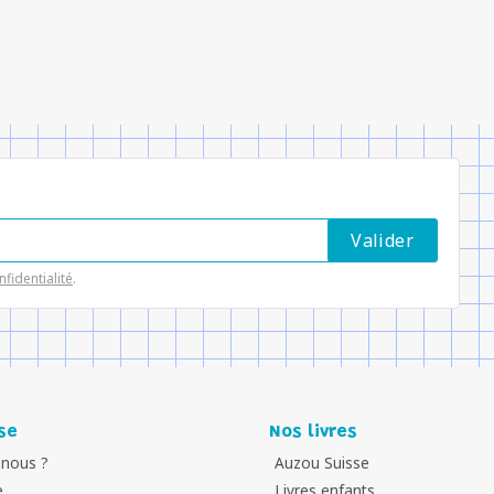
nfidentialité
.
se
Nos livres
nous ?
Auzou Suisse
e
Livres enfants