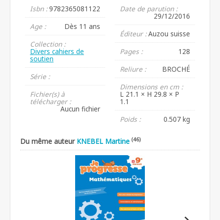
Isbn :
9782365081122
Date de parution :
29/12/2016
Age :
Dès 11 ans
Éditeur :
Auzou suisse
Collection :
Divers cahiers de
Pages :
128
soutien
Reliure :
BROCHÉ
Série :
Dimensions en cm :
Fichier(s) à
L 21.1 × H 29.8 × P
télécharger :
1.1
Aucun fichier
Poids :
0.507 kg
(46)
Du même auteur
KNEBEL Martine