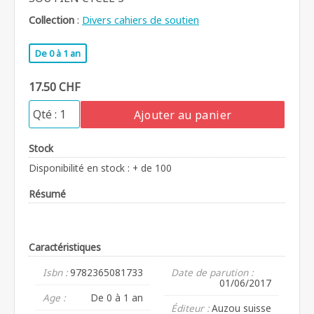
Collection
:
Divers cahiers de soutien
De 0 à 1 an
17.50 CHF
Ajouter au panier
Stock
Disponibilité en stock : + de 100
Résumé
Caractéristiques
Isbn :
9782365081733
Date de parution :
01/06/2017
Age :
De 0 à 1 an
Éditeur :
Auzou suisse