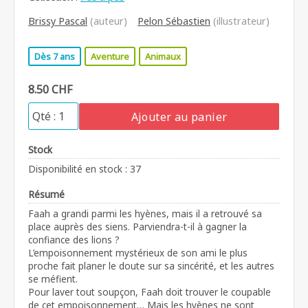
Brissy Pascal
(auteur)
Pelon Sébastien
(illustrateur)
Dès 7 ans
Aventure
Animaux
8.50 CHF
Ajouter au panier
Stock
Disponibilité en stock : 37
Résumé
Faah a grandi parmi les hyènes, mais il a retrouvé sa
place auprès des siens. Parviendra-t-il à gagner la
confiance des lions ?
L’empoisonnement mystérieux de son ami le plus
proche fait planer le doute sur sa sincérité, et les autres
se méfient.
Pour laver tout soupçon, Faah doit trouver le coupable
de cet empoisonnement… Mais les hyènes ne sont