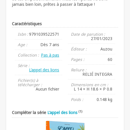
jamais bien loin, prêtes à passer à l’attaque !
Caractéristiques
Isbn :
9791039522571
Date de parution :
27/01/2023
Age :
Dès 7 ans
Éditeur :
Auzou
Collection :
Pas à pas
Pages :
60
Série :
L’appel des lions
Reliure :
RELIÉ INTEGRA
Fichier(s) à
télécharger :
Dimensions en cm :
Aucun fichier
L 14 × H 18.6 × P 0.8
Poids :
0.148 kg
(1)
Compléter la série
L’appel des lions