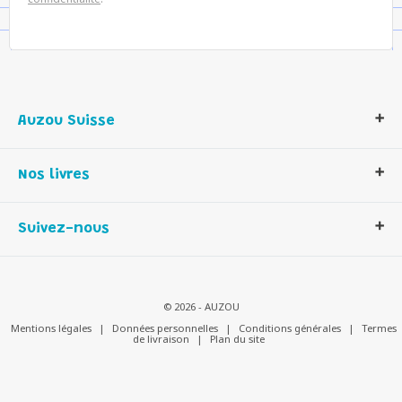
Auzou Suisse
Qui sommes-nous ?
Nos livres
Notre histoire
Nos valeurs
Auzou Suisse
Suivez-nous
Contactez-nous
Livres enfants
Romans et bd
Activités et loisirs créatifs
© 2026 - AUZOU
Jeux enfants
Mentions légales
|
Données personnelles
|
Conditions générales
|
Termes
de livraison
|
Plan du site
Parascolaire