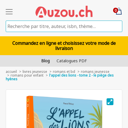
0
Commandez en ligne et choisissez votre mode de
livraison
Blog
Catalogues PDF
accueil
livres jeunesse
romans et bd
romans jeunesse
romans pour enfant
l'appel des lions - tome 2 - le piège des
hyènes