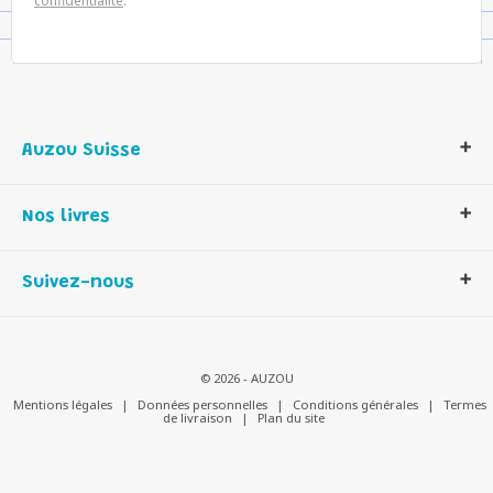
confidentialité
.
Auzou Suisse
Qui sommes-nous ?
Nos livres
Notre histoire
Nos valeurs
Auzou Suisse
Suivez-nous
Contactez-nous
Livres enfants
Romans et bd
Activités et loisirs créatifs
© 2026 - AUZOU
Jeux enfants
Mentions légales
|
Données personnelles
|
Conditions générales
|
Termes
de livraison
|
Plan du site
Parascolaire