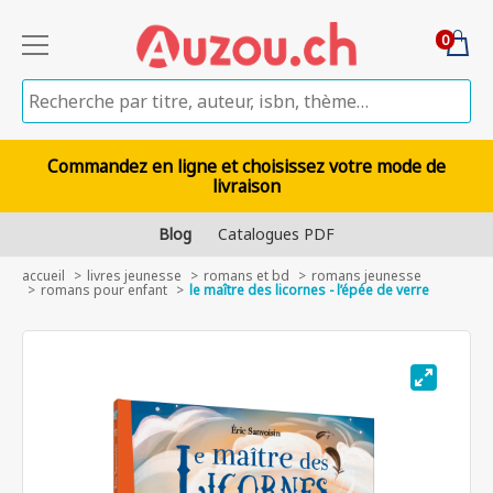
0
Commandez en ligne et choisissez votre mode de
livraison
Blog
Catalogues PDF
accueil
livres jeunesse
romans et bd
romans jeunesse
romans pour enfant
le maître des licornes - l’épée de verre