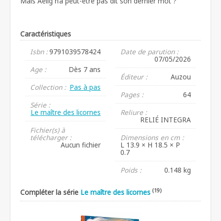
Mais Aëlig n’a peut-être pas dit son dernier mot ?
Caractéristiques
Isbn :
9791039578424
Date de parution :
07/05/2026
Age :
Dès 7 ans
Éditeur :
Auzou
Collection :
Pas à pas
Pages :
64
Série :
Le maître des licornes
Reliure :
RELIÉ INTEGRA
Fichier(s) à
télécharger :
Dimensions en cm :
Aucun fichier
L 13.9 × H 18.5 × P
0.7
Poids :
0.148 kg
(19)
Compléter la série
Le maître des licornes