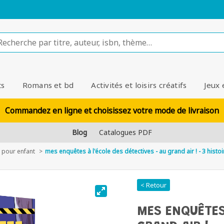
ts
Romans et bd
Activités et loisirs créatifs
Jeux 
Commandez en ligne et choisissez votre mode de livraison
Blog
Catalogues PDF
pour enfant
mes enquêtes à l'école des détectives - au grand air ! - 3 histoi
< Retour
MES ENQUÊTES 