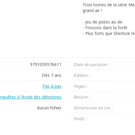
Trois tomes de la série Mes
grand air !
- Jeu de pistes au ski
- Frissons dans la forêt
- Plus forts que Sherlock H
9791039576611
Date de parution :
Dès 7 ans
Éditeur :
Pas à pas
Pages :
nquêtes à l'école des détectives
Reliure :
Aucun fichier
Dimensions en cm :
Poids :