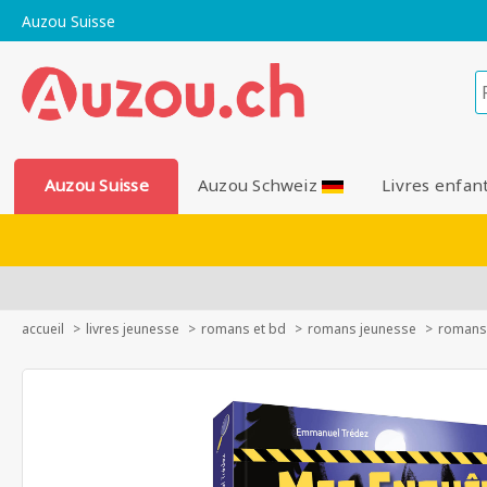
Auzou Suisse
Auzou Suisse
Auzou Schweiz
Livres enfan
accueil
livres jeunesse
romans et bd
romans jeunesse
romans 