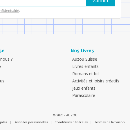
nfidentialité
.
se
Nos livres
nous ?
Auzou Suisse
e
Livres enfants
Romans et bd
ous
Activités et loisirs créatifs
Jeux enfants
Parascolaire
© 2026 - AUZOU
gales
|
Données personnelles
|
Conditions générales
|
Termes de livraison
|