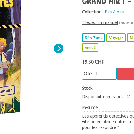
GRAND AIR ! -
Collection
:
Pas à pas
Tredez Emmanuel
(auteur
Dès 7 ans
Voyage
Na
Amitié
19.50 CHF
Stock
Disponibilité en stock : 41
Résumé
Les apprentis détectives qu
ville ou en pleine nature,
pour les résoudre ?