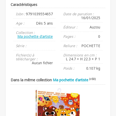
Caractéristiques
Isbn :
9791039554657
Date de parution :
16/01/2025
Age :
Dès 5 ans
Éditeur :
Auzou
Collection :
Ma pochette d'artiste
Pages :
0
Série :
Reliure :
POCHETTE
Fichier(s) à
Dimensions en cm :
télécharger :
L 24.7 × H 22.3 × P 1
Aucun fichier
Poids :
0.107 kg
(+50)
Dans la même collection
Ma pochette d'artiste