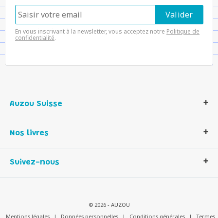
En vous inscrivant à la newsletter, vous acceptez notre
Politique de
confidentialité
.
Auzou Suisse
Qui sommes-nous ?
Nos livres
Notre histoire
Nos valeurs
Auzou Suisse
Suivez-nous
Contactez-nous
Livres enfants
Romans et bd
Activités et loisirs créatifs
© 2026 - AUZOU
Jeux enfants
Mentions légales
|
Données personnelles
|
Conditions générales
|
Termes