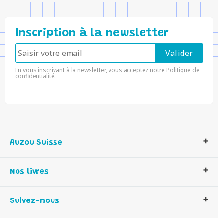
Inscription à la newsletter
En vous inscrivant à la newsletter, vous acceptez notre
Politique de
confidentialité
.
Auzou Suisse
Qui sommes-nous ?
Nos livres
Notre histoire
Nos valeurs
Auzou Suisse
Suivez-nous
Contactez-nous
Livres enfants