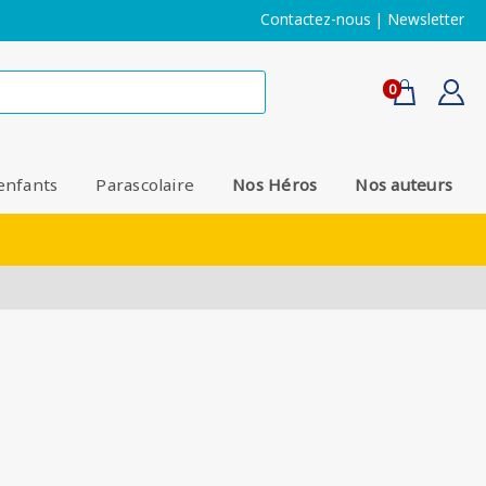
Contactez-nous
|
Newsletter
0
enfants
Parascolaire
Nos Héros
Nos auteurs