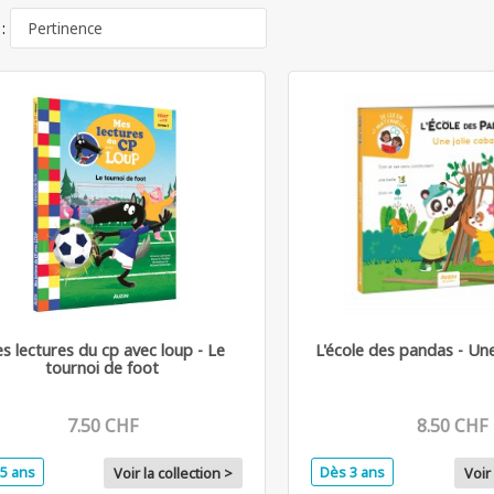
 :
s lectures du cp avec loup - Le
L'école des pandas - Une
tournoi de foot
7.50 CHF
8.50 CHF
5 ans
Dès 3 ans
Voir la collection >
Voir 