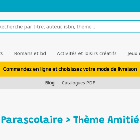
ts
Romans et bd
Activités et loisirs créatifs
Jeux 
Commandez en ligne et choisissez votre mode de livraison
Blog
Catalogues PDF
Parascolaire > Thème Amitié