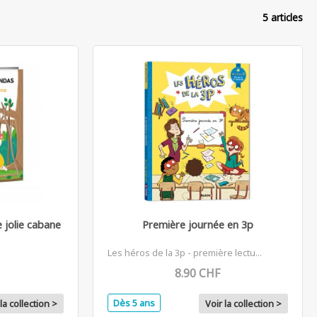
5 articles
 jolie cabane
Première journée en 3p
Les héros de la 3p - première lectu...
8.90 CHF
Dès 5 ans
la collection >
Voir la collection >