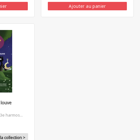
nier
Ajouter au panier
 louve
3e harmos...
la collection >