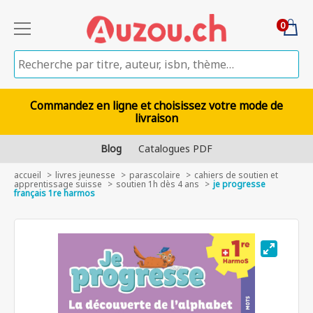
0
Commandez en ligne et choisissez votre mode de
livraison
Blog
Catalogues PDF
accueil
livres jeunesse
parascolaire
cahiers de soutien et
apprentissage suisse
soutien 1h dès 4 ans
je progresse
français 1re harmos