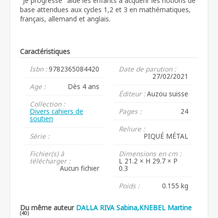
"Je progresse" aide les enfants à acquérir les notions de
base attendues aux cycles 1,2 et 3 en mathématiques,
français, allemand et anglais.
Caractéristiques
Isbn :
9782365084420
Date de parution :
27/02/2021
Age :
Dès 4 ans
Éditeur :
Auzou suisse
Collection :
Divers cahiers de
Pages :
24
soutien
Reliure :
Série :
PIQUÉ MÉTAL
Fichier(s) à
Dimensions en cm :
télécharger :
L 21.2 × H 29.7 × P
Aucun fichier
0.3
Poids :
0.155 kg
Du même auteur
DALLA RIVA Sabina,KNEBEL Martine
(40)