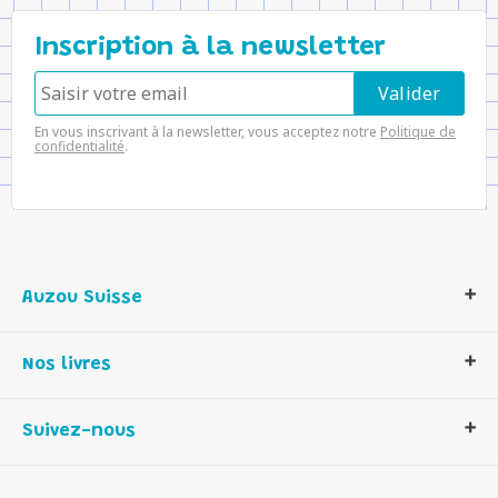
Inscription à la newsletter
En vous inscrivant à la newsletter, vous acceptez notre
Politique de
confidentialité
.
Auzou Suisse
Qui sommes-nous ?
Nos livres
Notre histoire
Nos valeurs
Auzou Suisse
Suivez-nous
Contactez-nous
Livres enfants
Romans et bd