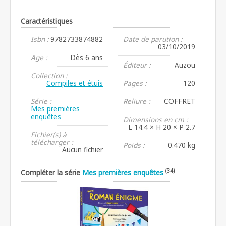
Caractéristiques
Isbn :
9782733874882
Date de parution :
03/10/2019
Age :
Dès 6 ans
Éditeur :
Auzou
Collection :
Compiles et étuis
Pages :
120
Série :
Reliure :
COFFRET
Mes premières
enquêtes
Dimensions en cm :
L 14.4 × H 20 × P 2.7
Fichier(s) à
télécharger :
Poids :
0.470 kg
Aucun fichier
(34)
Compléter la série
Mes premières enquêtes